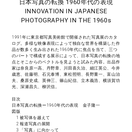
日本写真の転換 1960年代の表現
INNOVATION IN JAPANESE
PHOTOGRAPHY IN THE 1960s
1991年に東京都写真美術館で開催された写真展のカタ
ログ。多様な映像表現によって独自な世界を構築した作
品が数多く生み出された1960年代に焦点を当て、三つ
のパートで構成する展示によって、日本写真の転換の地
点とそこからのベクトルを見ようと試みた内容。出品作
家は奈良原一高、丹野章、川田喜久治、細江英公、今井
歳恵、佐藤明、石元泰博、東松照明、長野重一、富山治
夫、桑原史成、英伸三、篠山紀信、立木義浩、横須賀功
光、深瀬昌久、柳沢信。
目次
日本写真の転換ー1960年代の表現 金子隆一
図版
1 被写体を越えて
2 報道写真の展開
3 「写真」に向かって